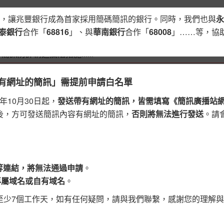
，讓兆豐銀行成為首家採用簡碼簡訊的銀行。同時，我們也與
永
簡訊
簡訊完整指南
商用簡碼
反詐騙專區
文章區
網
泰銀行
合作「
68816
」、與
華南銀行
合作「
68008
」……等，協
防詐精進攔阻措施......
送「帶有網址的簡訊」需提前申請白名單
年10月30日起，
發送帶有網址的簡訊，皆需填寫《簡訊廣播站
後，方可發送簡訊內容有網址的簡訊，
否則將無法進行發送
。請
大量簡
新增會員惠屬週
戶中
完成申請
送50點
B等連結，將無法通過申請
。
折優惠，詳情請見官
發送成功才計費
專屬域名或自有域名
。
至少7個工作天，如有任何疑問，請與我們聯繫，感謝您的理解
可發送客製化簡訊