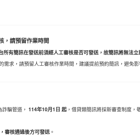
立即申請帳號
核，請預留作業時間
台所有簡訊在發送前須經人工審核是否可發送，故簡訊將無法立
訊的需求，請預留人工審核作業時間，建議提前預約簡訊，避免
7001:2022資安認證
進行系統維護作業，維護期間 關閉線上購點 及 訂單查詢功
為詐騙管道，
114年10月1日 起
，借貸類簡訊將採新審查制度，
，審核通過後方可發送
。
精進攔阻措施