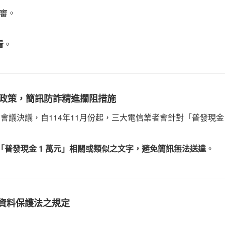
日會議決議，自114年11月份起，三大電信業者會針對「普發
審。
攔阻機制。
普發現金 1 萬元」相關或類似之文字，避免簡訊無法送
看
。
播站將依據下列規範過濾簡訊內容
」政策，簡訊防詐精進攔阻措施
簡訊行銷教學分享
貸款業務者：
7日會議決議，自114年11月份起，三大電信業者會針對「普發現
，佐證資料均需蓋中租/裕融/和潤及各銀行的企業大小
「普發現金 1 萬元」相關或類似之文字，避免簡訊無法送達
。
送之簡訊內容，只能提及借款不能提到車貸/貸款/融資等字樣。
資料保護法之規定
司需針對簡訊內容嚴格把關，避免不肖份子利用簡訊發送