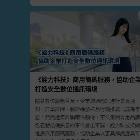
各種媒體廣告、APP廣告如雨後春筍般生生不息
呢？快點進來看看一解獨家特色 👉
點我了解更
📢 讓短訊幫你通知、打廣告📩 趕快線上註冊
發送介面與最穩定的短訊發送平台。
💬 查看
簡訊價格表
《詮力科技》商用簡碼服務，協助企
打造安全數位通訊環境
隨著數位服務普及，企業透過簡訊進行會員通
知、訂單提醒、驗證碼發送及行銷推廣已成為常
態。然而近年詐騙案件頻傳，不法集團冒用品牌
名義發送假訊息的事件層出不窮，詮力科技持續
推廣商用簡碼服務，協助企業以更具辨識度與可