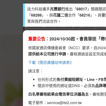
詮力科技攜手
兆豐銀行
推出「
68017
」簡碼簡訊
首頁
關於我們
如何發送行銷
「
68288
」、與
花蓮二信
合作「
68216
」、與
安
業與我們洽談合作。
重要公告：配合政府「普發現金 1 萬元」政策，簡訊
重要公告
：2024/10/30起，會員發
10:15
依國家通訊傳播委員會（NCC）要求，自2024
提供給本公司進行申請
。審核通過並設定完成
週年慶特賣🎊 🎊 🎊
下載《簡訊廣播站申請表》
【詮力日式雜貨】已
請注意：
年慶折扣券至您的帳
任何形式的
免付費縮短網址、Line、F
5/31前消費即享9
簡訊中使用的網址或DNS，必須為
品牌
網
sms.ite2.com
白名單審核結果由電信單位決議為主
，審核期
電子郵件：
service@ite2.com.tw