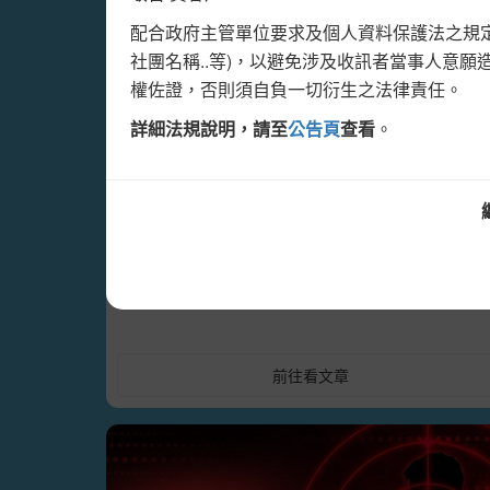
各種釣魚簡訊至民眾手機。
配合政府主管單位要求及個人資料保護法之規定，提醒貴客戶 : 發送各類簡訊予特定收訊名單時，敬請在文案中完整提
故即日起簡訊中心與電信公司會針對有詐騙疑慮
社團名稱..等)，以避免涉及收訊者當事人意
突破社群限制，MMS簡訊打造更深入
權佐證，否則須自負一切衍生之法律責任。
偵查機制包含鎖定特定手機門號交予警方，阻擋簡
人心的品牌形象
但不限於之相關字樣的過濾機制。
詳細法規說明，請至
公告頁
查看
。
在數位行銷環境中，企業面臨社群演算法限制與
建議您在正式發送前先進行測試，確認收到測試
訊息競爭激烈的問題。圖文簡訊（MMS）提供
接有效的溝通方式，透過視覺化圖文內容加深客
戶印象，並支援精準客群分眾，幫助企業深化品
🚩最新公告 - 會員註冊說明🚩
牌形象與客戶關係經營。
因應警政署165反詐騙措施，即日起如需申請簡訊發送
簡訊廣播站自2024年9月19日起，僅開放企業
【企業用戶】須提供最新版之企業變更登記表/
份證影本，並於帳號申請單蓋上統一發票章以供
前往看文章
申請核可後即可登入發送簡訊並獲得免費測試點數
🚩最新公告🚩