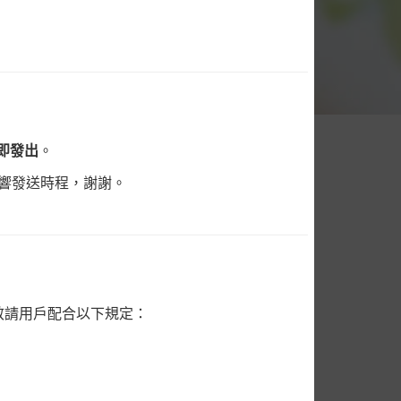
即發出
。
影響發送時程，謝謝。
常見Q&A
廣播站功能介紹
查看 簡訊價格表
敬請用戶配合以下規定：
公告-借貸簡訊發送規範調整說明