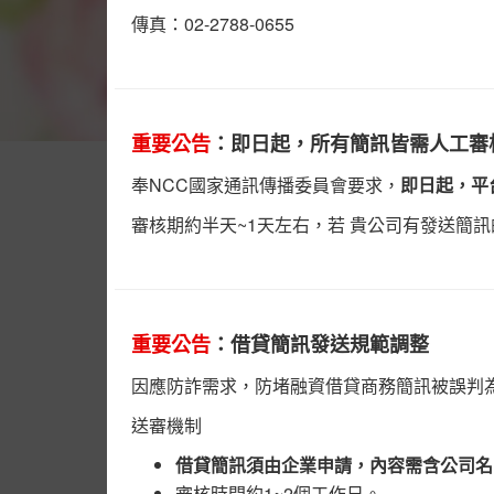
傳真：02-2788-0655
重要公告
：即日起，所有簡訊皆需人工審
奉NCC國家通訊傳播委員會要求，
即日起，平
最新消息
審核期約半天~1天左右，若 貴公司有發送簡
置頂公告
《詮力科技》通過國際IAF認可ISO 2
🚩最新公告 - 系統維護通知🚩
【簡訊廣播站】將於
5/23 23:00 至 5/24 07:00
重要公告
：借貸簡訊發送規範調整
能，造成不便敬請見諒。
因應防詐需求，防堵融資借貸商務簡訊被誤判
送審機制
重要公告
借貸簡訊須由企業申請，內容需含公司名
配合政府「普發現金 1 萬元」政策，簡訊防詐
審核時間約1~2個工作日。