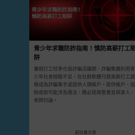
為提升網路連線安全，本網站即日起將停止HTT
我的最愛中的網址是否為「https://」開頭，
🚩例行維護通知🚩
【簡訊廣播站】將於
2024/3/24(日)22:00~3/25(一
青少年求職防詐指南！慎防高薪打工
務，造成不便敬請見諒。
阱
暑假打工旺季也是詐騙活躍期，詐騙集團利用青
🚩反詐騙公告🚩
少年社會經驗不足，在社群軟體刊登高薪打工誘
因近期發生多起利用簡訊進行各式詐騙之行為。
導成為詐騙車手或提供人頭帳戶。提供帳戶、協
奉主管機關要求，訊息平台不得發送以「銀行名
助收款可能涉及違法，務必提高警覺並與家人、
者，將視為詐騙簡訊而予以過濾
：
老師討論。
1.「以銀行名義內容」之簡訊相關字樣。
2.「股票投資內容」之簡訊相關字樣。
前往看文章