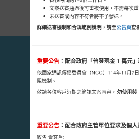
依國家通訊傳播委員會（NCC）114年11月7
文案送審通過後可重複使用，不需每次重
現金 1 萬元」相關之商業簡訊內啟動防詐精進
未送審或內容不符者將不予發送。
敬請各位客戶近期之簡訊文案內容，
勿使用與「
詳細送審機制和合規範例說明，請至
公告頁
查
達。
重要公告
因應主管機關針對借貸簡訊要求，即日起簡訊廣
重要公告
：配合政府「普發現金 1 萬元
簡訊內容包含中租/裕融/和潤及各銀行的
依國家通訊傳播委員會（NCC）114年11月
需提供企業在職證明、授權證明或委託證明
阻機制。
章，以示證明。
敬請各位客戶近期之簡訊文案內容，
勿使用與
簡訊純屬民間借款者： 發
重要公告
因近期發生多起利用簡訊進行各式詐騙之行為。
重要公告
：配合政府主管單位要求及個人
簡訊廣播站奉主管機關要求，簡訊中心與電信公
敬告 貴客戶: