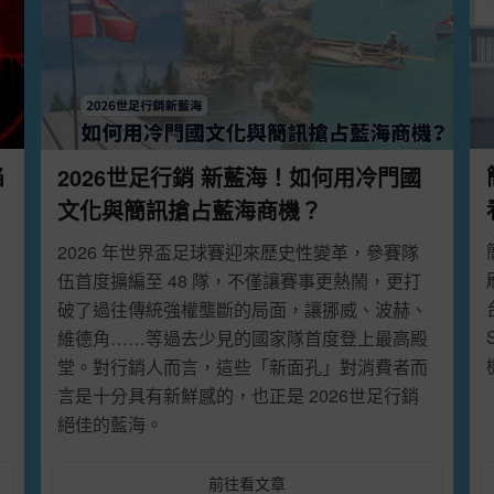
P服務，僅提供HTTPS加密連線，請檢查目前連線網址、
避免連線錯誤，造成不便敬請見諒。
)07:00
進行系統維護作業， 維護期間無法使用網站服
陷
2026世足行銷 新藍海！如何用冷門國
文化與簡訊搶占藍海商機？
2026 年世界盃足球賽迎來歷史性變革，參賽隊
伍首度擴編至 48 隊，不僅讓賽事更熱鬧，更打
破了過往傳統強權壟斷的局面，讓挪威、波赫、
義、股票投資」之簡訊， 故
即日起簡訊內容帶有下列字樣
維德角……等過去少見的國家隊首度登上最高殿
堂。對行銷人而言，這些「新面孔」對消費者而
言是十分具有新鮮感的，也正是 2026世足行銷
絕佳的藍海。
前往看文章