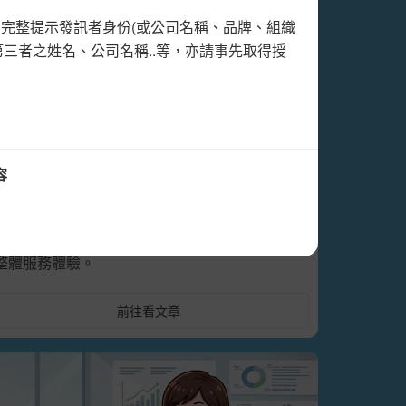
三者之姓名、公司名稱..等，亦請事先取得授
航空 暑假旺季來臨，簡訊助力旅客溝
通更即時
每年暑假出國旅遊旺季都會帶動 航空 運輸高
峰，航班與旅客數量大增，使相關資訊的通知效
率成為航空服務的關鍵。本文說明，相較於人工
容
聯繫簡訊能更快速觸及大量旅客，有效降低地勤
與客服負擔，並協助旅客掌握重要航班資訊。此
外，透過客製化簡訊還能提升訊息精準度與顧客
整體服務體驗。
前往看文章