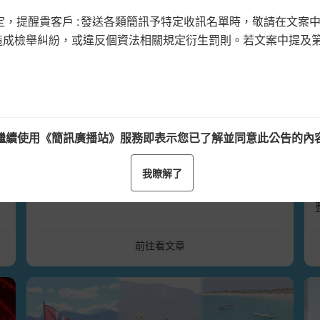
示發訊者身份(或公司名稱、品牌、組織
的簡訊內容，實施滾動式的調整偵查與阻擋機制。
願造成檢舉糾紛，或違反個資法相關規定衍生罰則。若文案中提及第
《詮力科技》企業級簡訊發送平台，提
訊內容帶有借貸、投資、銀行名稱、加Line……等包含
供穩定安全的訊息傳輸服務
隨著數位服務普及，簡訊已成為企業日常營運中
簡訊後，再設定正式發送排程。
直
高度仰賴的通訊管道。《詮力科技》打造具備穩
定傳輸效能、即時監控與多重備援機制的企業級
繼續使用《簡訊廣播站》服務即表示您已了解並同意此公告的內
簡訊平台，並通過ISO 27001:2022國際資安認
證，協助企業兼顧傳輸效率與資訊安全。
我瞭解了
帳號，請來電(02)2788-0855洽詢。
用戶申請註冊。
企業營業登記證影本、負責人之身份證影本、申請窗口之身
審核。
前往看文章
50點