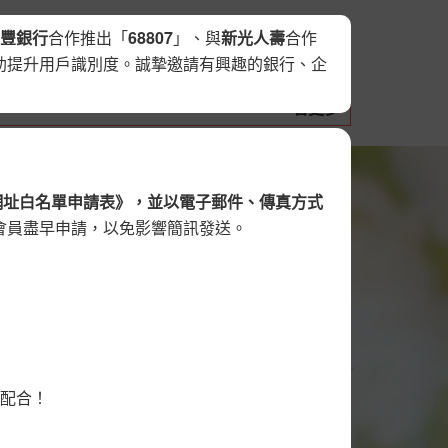
豐銀行
合作推出「
68807
」、與
新光人壽
合作
站條款
登入
助提升用戶識別度。誠摯邀請有興趣的銀行、企
看更多
網址白名單申請表》，並以電子郵件、傳真方式
會員盡早申請，以免影響簡訊發送。
訊發送平台
與配合！
、罐頭簡訊、生日簡訊…等