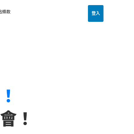
站條款
登入
！
會！