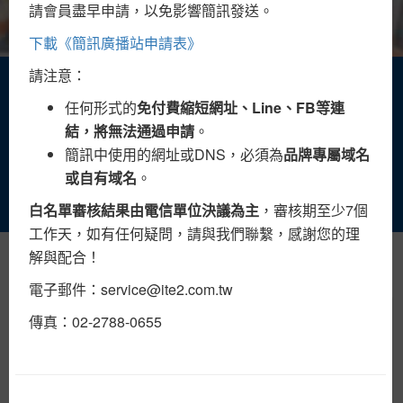
請會員盡早申請，以免影響簡訊發送。
下載《簡訊廣播站申請表》
請注意：
大量簡訊發送平台
任何形式的
免付費縮短網址、Line、FB等連
完成申請
送50點
結，將無法通過申請
。
發送成功才計費
簡訊中使用的網址或DNS，必須為
品牌專屬域名
可發送客製化簡訊、罐頭簡訊、生日簡訊…等
或自有域名
。
立即申請帳號
白名單審核結果由電信單位決議為主
，審核期至少7個
工作天，如有任何疑問，請與我們聯繫，感謝您的理
解與配合！
最新消息
電子郵件：
service@ite2.com.tw
置頂公告
《詮力科技》通過國際IAF認可ISO
傳真：02-2788-0655
27001:2022資安認證
🚩最新公告 - 系統維護通知🚩