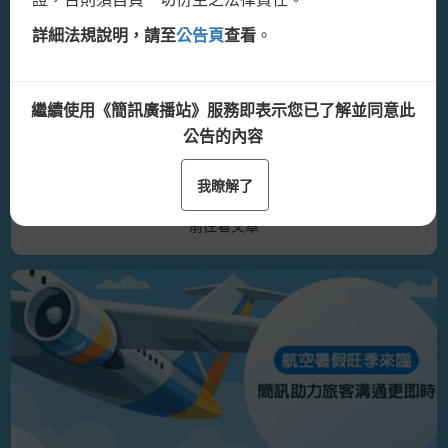
定安全的訊息傳輸服務
詳細法規說明，請至
公告頁
查看
。
🚩最新公告🚩
隨著數位服務普及，簡訊已成為企業日常營運中高度仰
為提升網路連線安全，本網站即日起將停止HTTP服務，
賴的通訊管道。《詮力科技》打造具備穩定傳輸效能、
僅提供HTTPS加密連線，請檢查目前連線網址、我的最
繼續使用《簡訊廣播站》服務即表示您已了解並同意此
即時監控與多重備援機制的企業級簡訊平台，並通過ISO
愛中的網址是否為「https://」開頭，避免連線錯誤，造成
公告的內容
27001:2022國際資安認證，協助企業兼顧傳輸效率與資
不便敬請見諒。
訊安全。
我瞭解了
前往看文章
🚩例行維護通知🚩
【簡訊廣播站】將於
2024/3/24(日)22:00~3/25(一)07:00
進行系統維護作業， 維護期間無法使用網站服務，造成
不便敬請見諒。
🚩反詐騙公告🚩
因近期發生多起利用簡訊進行各式詐騙之行為。
奉主管機關要求，訊息平台不得發送以「銀行名義、股票