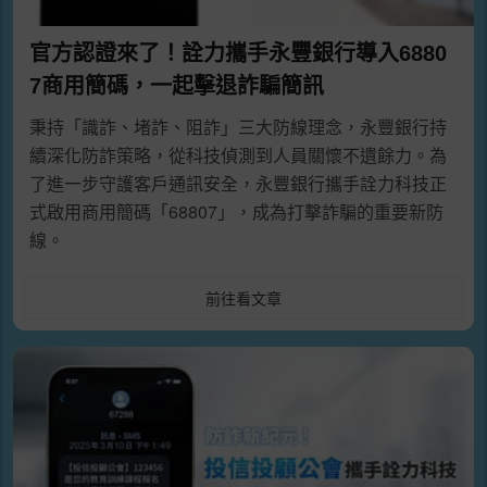
官方認證來了！詮力攜手永豐銀行導入6880
7商用簡碼，一起擊退詐騙簡訊
秉持「識詐、堵詐、阻詐」三大防線理念，永豐銀行持
續深化防詐策略，從科技偵測到人員關懷不遺餘力。為
了進一步守護客戶通訊安全，永豐銀行攜手詮力科技正
式啟用商用簡碼「68807」，成為打擊詐騙的重要新防
線。
前往看文章