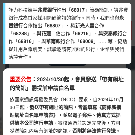
詮力科技攜手
兆豐銀行
推出「
68017
」簡碼簡訊，讓兆豐
T
銀行成為首家採用簡碼簡訊的銀行。同時，我們也與
永
o
豐銀行
合作推出「
68807
」、與
新光人壽
合作
重要公告：配合政府「普發現金 1 萬元」政
g
看更多
「
68288
」、與
花蓮二信
合作「
68216
」、與
安泰銀行
合
g
策，簡訊防詐精進攔阻措施......
l
作「
68816
」、與
華南銀行
合作「
68008
」……等，協助
e
提升用戶識別度。誠摯邀請有興趣的銀行、企業與我們
n
洽談合作。
a
10:15
v
i
重要公告
：2024/10/30起，會員發送「帶有網址
週年慶特賣🎊 🎊 🎊
g
a
【詮力日式雜貨】已新增會員惠屬週年慶折扣
的簡訊」需提前申請白名單
t
券至您的帳戶中
依國家通訊傳播委員會（NCC）要求，自2024年10月
i
5/31前消費即享9折優惠，詳情請見官網
o
30日起，
發送帶有網址的簡訊，皆需填寫《簡訊廣播
sms.ite2.com
n
站網址白名單申請表》，並以電子郵件、傳真方式提
供給本公司進行申請
。審核通過並設定完成後，方可
發送簡訊內容有網址的簡訊，
否則將無法進行發送
。