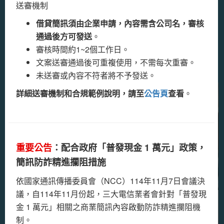
據下列規範過濾簡訊內容
送審機制
簡訊內容包含中租/裕融/和潤及各銀行的貸款業務
借貸簡訊須由企業申請，內容需含公司名，審核
者：
簡訊行銷教學分享
通過後方可發送
。
需提供企業在職證明、授權證明或委託證明，佐證
審核時間約1~2個工作日。
資料均需蓋中租/裕融/和潤及各銀行的企業大小章，
文案送審通過後可重複使用，不需每次重審。
以示證明。
未送審或內容不符者將不予發送。
簡訊純屬民間借款者： 發送之簡訊內容，只能提及
詳細送審機制和合規範例說明，請至
公告頁
查看
。
借款不能提到車貸/貸款/融資等字樣。
重要公告
因近期發生多起利用簡訊進行各式詐騙之行為。
重要公告
：配合政府「普發現金 1 萬元」政策，
簡訊防詐精進攔阻措施
簡訊廣播站奉主管機關要求，簡訊中心與電信公司需針對
簡訊內容嚴格把關，避免不肖份子利用簡訊發送各種釣魚
依國家通訊傳播委員會（NCC）114年11月7日會議決
簡訊至民眾手機。
議，自114年11月份起，三大電信業者會針對「普發現
突破社群限制，MMS簡訊打造更深入人心的
金 1 萬元」相關之商業簡訊內容啟動防詐精進攔阻機
故即日起簡訊中心與電信公司會針對有詐騙疑慮的簡訊內
品牌形象
制。
容，實施滾動式的調整偵查與阻擋機制。