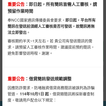
【簡訊廣播站】將於
5/23 23:00 至 5/24 07:00
進行系統
重要公告
：即日起，所有簡訊皆需人工審核，請
維護作業，維護期間 關閉線上購點 及 訂單查詢功能，造
預留作業時間
成不便敬請見諒。
奉NCC國家通訊傳播委員會要求，
即日起，平台所有
簡訊在發送前須經人工審核是否可發送，故簡訊將無
常見Q&A
廣播站功能介紹
重要公告
法立即發出
。
配合政府「普發現金 1 萬元」政策，簡訊防詐精進攔阻措
審核期約半天~1天左右，若 貴公司有發送簡訊的需
施
求，請預留人工審核作業時間，建議提前預約簡訊，
依國家通訊傳播委員會（NCC）114年11月7日會議決
查看 簡訊價格表
避免影響發送時程，謝謝。
議，自114年11月份起，三大電信業者會針對「普發現金
1 萬元」相關之商業簡訊內啟動防詐精進攔阻機制。
公告-借貸簡訊發送規範調整說明
敬請各位客戶近期之簡訊文案內容，
勿使用與「普發現
金 1 萬元」相關或類似之文字，避免簡訊無法送達。
重要公告
：借貸簡訊發送規範調整
公告-個人資料保護法之規定說明
因應防詐需求，防堵融資借貸商務簡訊被誤判為詐騙
重要公告
管道，
114年10月1日 起
，借貸類簡訊將採新審查制
度，敬請用戶配合以下規定：
因應主管機關針對借貸簡訊要求，即日起簡訊廣播站將依