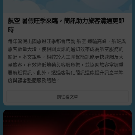
投資」之簡訊， 故
即日起簡訊內容帶有下列字樣者，將
視為詐騙簡訊而予以過濾
：
航空 暑假旺季來臨，簡訊助力旅客溝通更即
1.「以銀行名義內容」之簡訊相關字樣。
時
2.「股票投資內容」之簡訊相關字樣。
每年暑假出國旅遊旺季都會帶動 航空 運輸高峰，航班與
旅客數量大增，使相關資訊的通知效率成為航空服務的
各種媒體廣告、APP廣告如雨後春筍般生生不息，但是為
關鍵。本文說明，相較於人工聯繫簡訊能更快速觸及大
什麼傳統的SMS行銷仍然日益茁壯而不會被取代呢？快點
量旅客，有效降低地勤與客服負擔，並協助旅客掌握重
進來看看一解獨家特色 👉
點我了解更多行銷手法
要航班資訊。此外，透過客製化簡訊還能提升訊息精準
度與顧客整體服務體驗。
📢 讓短訊幫你通知、打廣告📩 趕快線上註冊會員，立即
前往看文章
享有50則免費發送 ，立即體驗詮力科技最友善的發送介
面與最穩定的短訊發送平台。
💬 查看
簡訊價格表