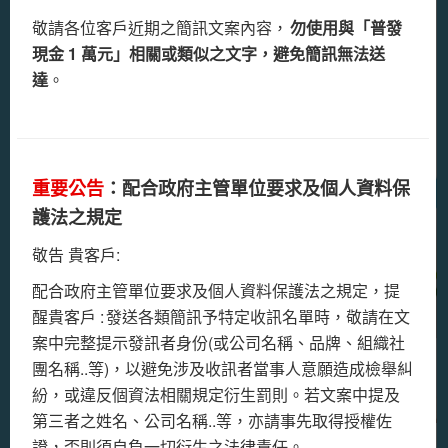
在數位行銷環境中，企業面臨社群演算法限制與訊息競
敬請各位客戶近期之簡訊文案內容，
勿使用與「普發
偵查機制包含鎖定特定手機門號交予警方，阻擋簡訊內容
爭激烈的問題。圖文簡訊（MMS）提供直接有效的溝通
現金 1 萬元」相關或類似之文字，避免簡訊無法送
帶有借貸、投資、銀行名稱、加Line……等包含但不限於
方式，透過視覺化圖文內容加深客戶印象，並支援精準
達
。
之相關字樣的過濾機制。
客群分眾，幫助企業深化品牌形象與客戶關係經營。
建議您在正式發送前先進行測試，確認收到測試簡訊後，
再設定正式發送排程。
前往看文章
重要公告
：配合政府主管單位要求及個人資料保
🚩最新公告 - 會員註冊說明🚩
護法之規定
因應警政署165反詐騙措施，即日起如需申請簡訊發送帳
敬告 貴客戶:
號，請來電(02)2788-0855洽詢。
配合政府主管單位要求及個人資料保護法之規定，提
簡訊廣播站自2024年9月19日起，僅開放企業用戶申請註
醒貴客戶 : 發送各類簡訊予特定收訊名單時，敬請在文
冊。
案中完整提示發訊者身份(或公司名稱、品牌、組織社
【企業用戶】須提供最新版之企業變更登記表/企業營業
團名稱..等)，以避免涉及收訊者當事人意願造成檢舉糾
登記證影本、負責人之身份證影本、申請窗口之身份證影
紛，或違反個資法相關規定衍生罰則。若文案中提及
本，並於帳號申請單蓋上統一發票章以供審核。
第三者之姓名、公司名稱..等，亦請事先取得授權佐
申請核可後即可登入發送簡訊並獲得免費測試點數50點
《詮力科技》企業級簡訊發送平台，提供穩
證，否則須自負一切衍生之法律責任。