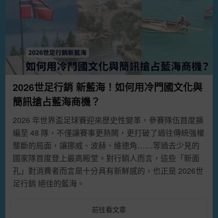
2026世足行銷 新藍海！如何用冷門國文化與
簡訊搶占藍海商機？
2026 年世界盃足球賽迎來歷史性變革，參賽隊伍首度擴
編至 48 隊，不僅讓賽事更熱鬧，更打破了過往傳統強權
壟斷的局面，讓挪威、波赫、維德角……等過去少見的
國家隊首度登上最高殿堂。對行銷人而言，這些「新面
孔」對消費者而言是十分具有新鮮感的，也正是 2026世
足行銷 絕佳的藍海。
前往看文章